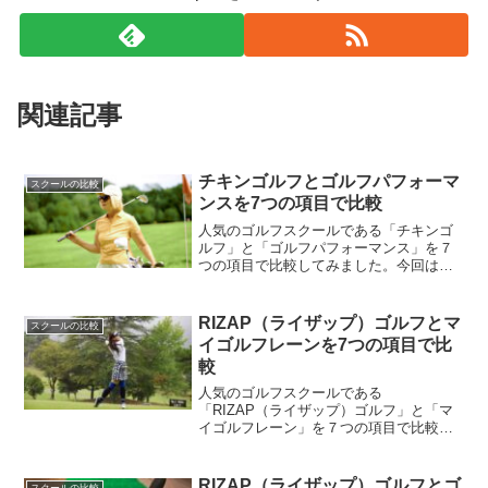
関連記事
チキンゴルフとゴルフパフォーマ
スクールの比較
ンスを7つの項目で比較
人気のゴルフスクールである「チキンゴ
ルフ」と「ゴルフパフォーマンス」を７
つの項目で比較してみました。今回は、
ゴルフスクールを検討する際に基本とな
る「1.料金」「2.環境設備」「3.レッツス
ン内容」「4.トレーナーの質」「5.レンタ
RIZAP（ライザップ）ゴルフとマ
スクールの比較
ル用品」「...
イゴルフレーンを7つの項目で比
較
人気のゴルフスクールである
「RIZAP（ライザップ）ゴルフ」と「マ
イゴルフレーン」を７つの項目で比較し
てみました。今回は、ゴルフスクールを
検討する際に基本となる「1.料金」「2.環
境設備」「3.レッツスン内容」「4.トレー
RIZAP（ライザップ）ゴルフとゴ