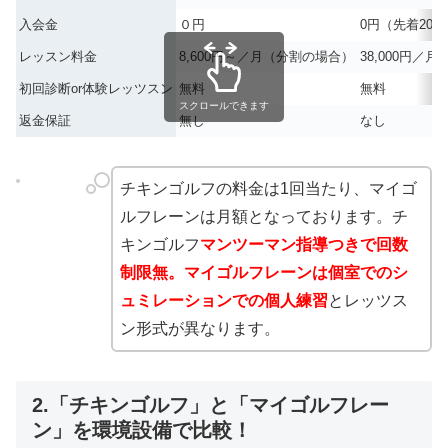
入会金
０円
0円（先着20
レッスン料金
8,600円～／月（分割の場合）
38,000円／
初回診断or体験レッツスン
無料
無料
スクロールできます
返金保証
無し
なし
チキンゴルフの料金は1回当たり、マイゴ
ルフレーンは月額となっております。チ
キンゴルフ
マンツーマン指導つきで回数
制限無。マイゴルフレーン
は個室でのシ
ュミレーションでの個人練習
とレッツス
ン形式が異なります。
2.「チキンゴルフ」と「マイゴルフレー
ン」を環境設備で比較！