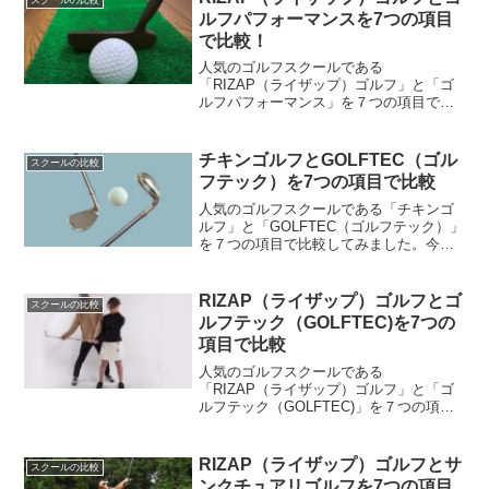
スクールの比較
ナーの質」「5.レ...
ルフパフォーマンスを7つの項目
で比較！
人気のゴルフスクールである
「RIZAP（ライザップ）ゴルフ」と「ゴ
ルフパフォーマンス」を７つの項目で比
較してみました。今回は、ゴルフスクー
ルを検討する際に基本となる「1.料金」
「2.環境設備」「3.レッツスン内容」「4.
チキンゴルフとGOLFTEC（ゴル
スクールの比較
トレーナーの質」「5...
フテック）を7つの項目で比較
人気のゴルフスクールである「チキンゴ
ルフ」と「GOLFTEC（ゴルフテック）」
を７つの項目で比較してみました。今回
は、ゴルフスクールを検討する際に基本
となる「1.料金」「2.環境設備」「3.レッ
ツスン内容」「4.トレーナーの質」「5.レ
RIZAP（ライザップ）ゴルフとゴ
スクールの比較
ンタ...
ルフテック（GOLFTEC)を7つの
項目で比較
人気のゴルフスクールである
「RIZAP（ライザップ）ゴルフ」と「ゴ
ルフテック（GOLFTEC)」を７つの項目
で比較してみました。今回は、ゴルフス
クールを検討する際に基本となる「1.料
金」「2.環境設備」「3.レッツスン内容」
RIZAP（ライザップ）ゴルフとサ
スクールの比較
「4.トレーナー...
ンクチュアリゴルフを7つの項目