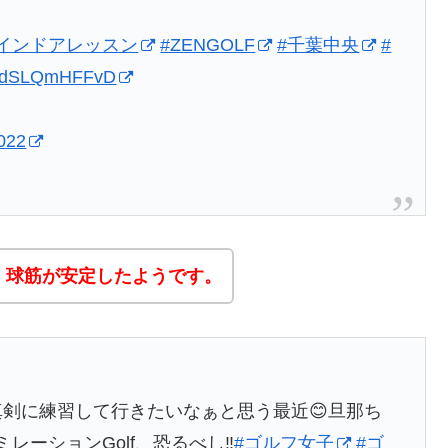
#インドアレッスン
#ZENGOLF
#千葉中央
#
om/dSLQmHFFvD
022
、球筋が安定したようです。
は真剣に練習して行きたいなぁと思う最近😊旦那ち
レーションGolf、恐るべし‼️
#ゴルフ女子
#ゴ