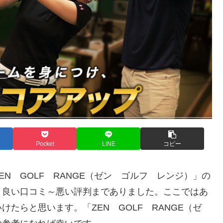
Pocket
LINE
コピー
N GOLF RANGE（ゼン ゴルフ レンジ）」の
、良い口コミ～悪い評判までありました。ここではあ
たらと思います。「ZEN GOLF RANGE（ゼ