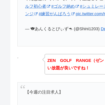
ルフ初心者
#ゴルフ納め
#シュミレー
ンジ
#練習がんばろう
pic.twitter.co
— 🐨あんくるとびぃず🦘 (@Shini1203)
D
ZEN GOLF RANGE（
い放題が良いですね！
【今週の注目求人】