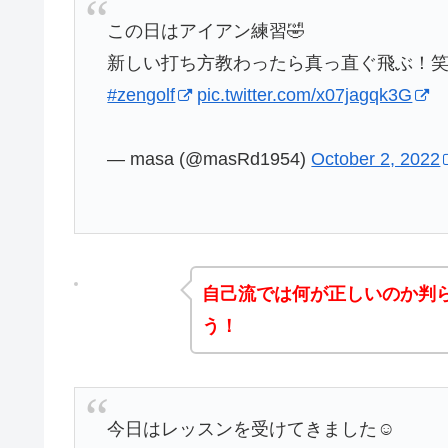
この日はアイアン練習🤣
新しい打ち方教わったら真っ直ぐ飛ぶ！
#zengolf
pic.twitter.com/x07jagqk3G
— masa (@masRd1954)
October 2, 2022
自己流では何が正しいのか判
う！
今日はレッスンを受けてきました☺️